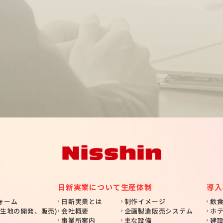
日新実業について
生産体制
導入
ォーム
日新実業とは
制作イメージ
飲
生地の開発、販売)
会社概要
企画製造販売システム
ホ
事業所案内
主な設備
建