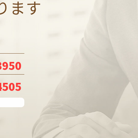
ります
3950
4505