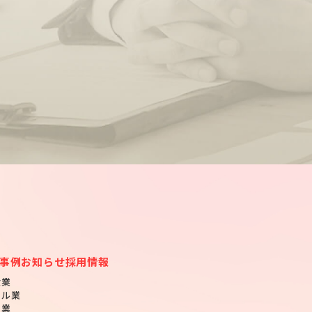
事例
お知らせ
採用情報
食業
テル業
設業